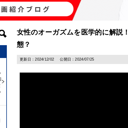
女性のオーガズムを医学的に解説
態？
更新日：2024/12/02
公開日：2024/07/25
の
回
験
の
避
ト