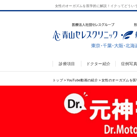
女性のオーガズムを医学的に解説！イクってどうい
診療項目
ドクター紹介
症例写
トップ
>
YouTube動画の紹介
>
女性のオーガズムを医