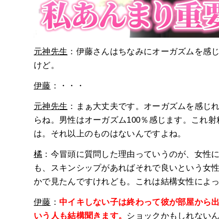
元神先生
：伊藤さんはちなみにオーガズムを感
けど。
伊藤
：・・・
元神先生
：まぁ大丈夫です。オーガズムを感じ
らね。男性はオーガズム100％感じます。これ
は。それ以上のものはないんですよね。
橘
：今冒頭に質問した理由っていうのが、女性
も、スキンシップがあればそれで良いという女
かで見たんですけれども。これは結構女性によ
伊藤
：
中イキしない子は終わって彼が部屋から
いう人も結構聞きます。
ショックかもしれない