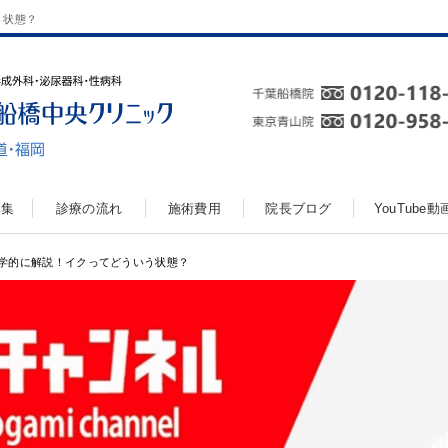
う状態？
真集
診療の流れ
施術費用
院長ブログ
YouTube
学的に解説！イクってどういう状態？