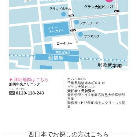
詳細地図はこちら
〒273-0005
千葉県船橋市本町6-4-15
船橋中央クリニック
グラン大誠ビル 2F
フリーダイヤル
責任者：元神賢太
0120-118-243
最終学歴：H11年慶応義塾大学医学部
卒業
勤務歴：H15年船橋中央クリニック開
業
西日本でお探しの方はこちら