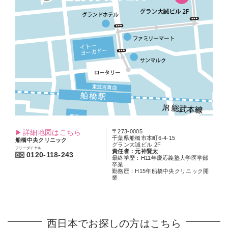
詳細地図はこちら
〒273-0005
千葉県船橋市本町6-4-15
船橋中央クリニック
グラン大誠ビル 2F
フリーダイヤル
責任者：元神賢太
0120-118-243
最終学歴：H11年慶応義塾大学医学部
卒業
勤務歴：H15年船橋中央クリニック開
業
西日本でお探しの方はこちら