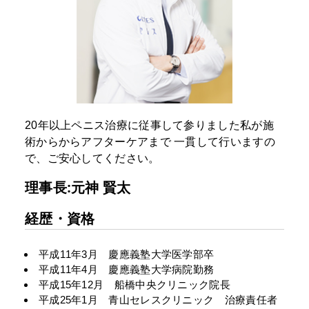
20年以上ペニス治療に従事して参りました私が施
術からからアフターケアまで
一貫して行いますの
で、ご安心してください。
理事長:元神 賢太
経歴・資格
平成11年3月 慶應義塾大学医学部卒
平成11年4月 慶應義塾大学病院勤務
平成15年12月 船橋中央クリニック院長
平成25年1月 青山セレスクリニック 治療責任者