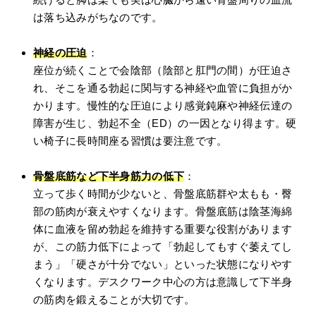
は落ち込みがちなのです。
神経の圧迫
：
座位が続くことで会陰部（陰部と肛門の間）が圧迫さ
れ、そこを通る勃起に関与する神経や血管に負担がか
かります。慢性的な圧迫により感覚鈍麻や神経伝達の
障害が生じ、勃起不全（ED）の一因となり得ます。硬
い椅子に長時間座る習慣は要注意です。
骨盤底筋など下半身筋力の低下
：
立って歩く時間が少ないと、骨盤底筋群や太もも・臀
部の筋肉が衰えやすくなります。骨盤底筋は陰茎海綿
体に血液を留め勃起を維持する重要な役割があります
が、この筋力低下によって「勃起してもすぐ萎えてし
まう」「硬さが十分でない」といった状態になりやす
くなります。デスクワーク中心の方は意識して下半身
の筋肉を鍛えることが大切です。