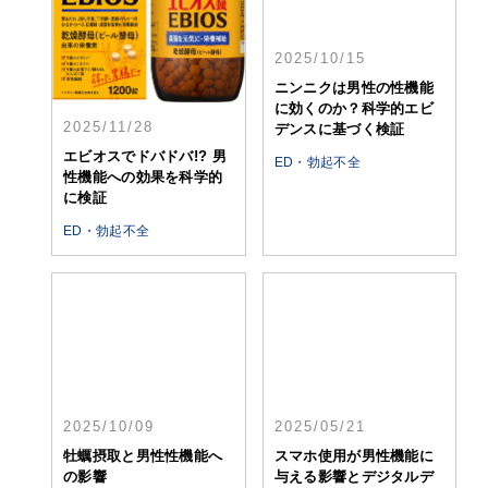
2025/10/15
ニンニクは男性の性機能
に効くのか？科学的エビ
2025/11/28
デンスに基づく検証
エビオスでドバドバ!? 男
ED・勃起不全
性機能への効果を科学的
に検証
ED・勃起不全
2025/10/09
2025/05/21
牡蠣摂取と男性性機能へ
スマホ使用が男性機能に
の影響
与える影響とデジタルデ