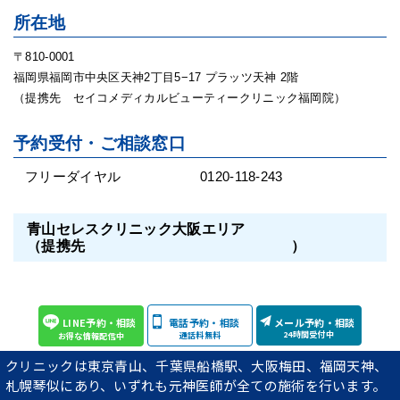
所在地
〒810-0001
福岡県福岡市中央区天神2丁目5−17 プラッツ天神 2階
（提携先 セイコメディカルビューティークリニック福岡院）
予約受付・ご相談窓口
LINE予約・相談
電話予約・相談
メール予約・相談
24時間受付中
通話料無料
お得な情報配信中
フリーダイヤル
0120-118-243
クリニックは東京青山、千葉県船橋駅、大阪梅田、福岡天神、
札幌琴似にあり、いずれも元神医師が全ての施術を行います。