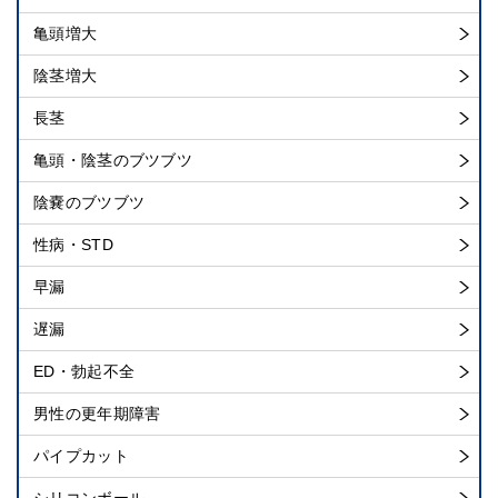
亀頭増大
陰茎増大
長茎
亀頭・陰茎のブツブツ
陰嚢のブツブツ
性病・STD
早漏
遅漏
ED・勃起不全
男性の更年期障害
パイプカット