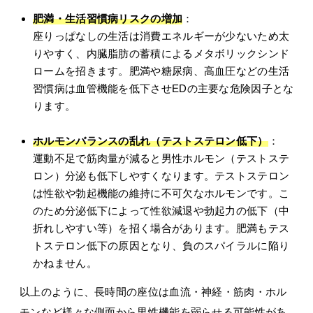
肥満・生活習慣病リスクの増加
：
座りっぱなしの生活は消費エネルギーが少ないため太
りやすく、内臓脂肪の蓄積によるメタボリックシンド
ロームを招きます。肥満や糖尿病、高血圧などの生活
習慣病は血管機能を低下させEDの主要な危険因子とな
ります。
ホルモンバランスの乱れ（テストステロン低下）
：
運動不足で筋肉量が減ると男性ホルモン（テストステ
ロン）分泌も低下しやすくなります。テストステロン
は性欲や勃起機能の維持に不可欠なホルモンです。こ
のため分泌低下によって性欲減退や勃起力の低下（中
折れしやすい等）を招く場合があります。肥満もテス
トステロン低下の原因となり、負のスパイラルに陥り
かねません。
以上のように、長時間の座位は血流・神経・筋肉・ホル
モンなど様々な側面から男性機能を弱らせる可能性があ