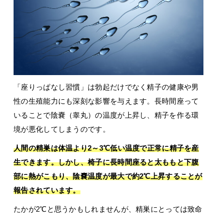
「座りっぱなし習慣」は勃起だけでなく精子の健康や男
性の生殖能力にも深刻な影響を与えます。長時間座って
いることで陰嚢（睾丸）の温度が上昇し、精子を作る環
境が悪化してしまうのです。
人間の精巣は体温より2～3℃低い温度で正常に精子を産
生できます。しかし、椅子に長時間座ると太ももと下腹
部に熱がこもり、陰嚢温度が最大で約2℃上昇することが
報告されています。
たかが2℃と思うかもしれませんが、精巣にとっては致命