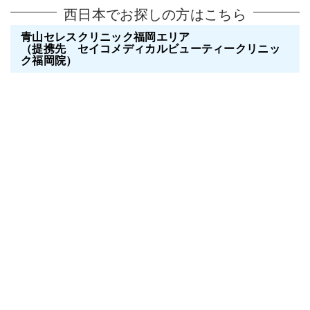
詳細地図はこちら
〒273-0005
千葉県船橋市本町6-4-15
船橋中央クリニック
グラン大誠ビル 2F
フリーダイヤル
責任者：元神賢太
0120-118-243
最終学歴：H11年慶応義塾大学医学部
卒業
勤務歴：H15年船橋中央クリニック開
業
西日本でお探しの方はこちら
青山セレスクリニック福岡エリア
（提携先 セイコメディカルビューティークリニッ
ク福岡院）