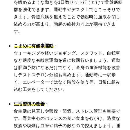
を締めるような動きを1日数セット行うだけで骨盤底筋
群を強化できます。通勤中やデスク上でもこっそりで
きます。骨盤底筋を鍛えることで勃起時に血液を閉じ
込める力が高まり、勃起の維持力向上が期待できま
す。
こまめに有酸素運動
：
ウォーキングや軽いジョギング、スクワット、自転車
など適度な有酸素運動を週に数回行いましょう。運動
は肥満予防になるだけでなく、全身の血管機能を改善
しテストステロン分泌も高めます。通勤時に一駅歩
く、エレベーターではなく階段を使う等、日常に組み
込む工夫をしてください。
生活習慣の改善
：
食生活の見直しや禁煙・節酒、ストレス管理も重要で
す。野菜中心のバランスの良い食事を心がけ、過度な
飲酒や喫煙は血管や精子の敵なので控えましょう。睡