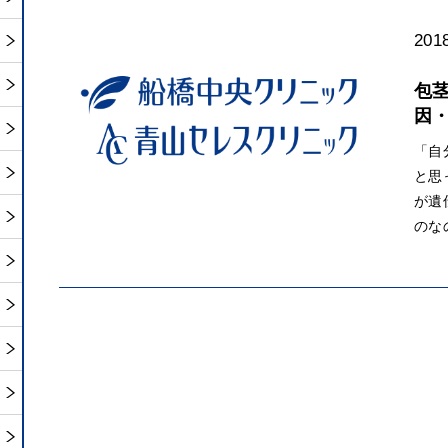
2018
包
因
「自
と思
が遺
のな