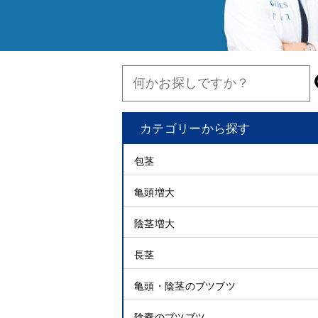
カテゴリーから探す
包茎
亀頭増大
陰茎増大
長茎
亀頭・陰茎のブツブツ
陰嚢のブツブツ