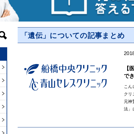
「遺伝」についての記事まとめ
2018
【
で
こん
クリ
元神
法」