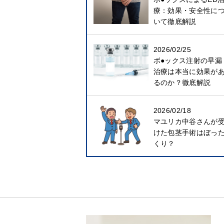
療：効果・安全性に
いて徹底解説
2026/02/25
ボ●ックス注射の早漏
治療は本当に効果が
るのか？徹底解説
2026/02/18
マユリカ中谷さんが
けた包茎手術はぼっ
くり？