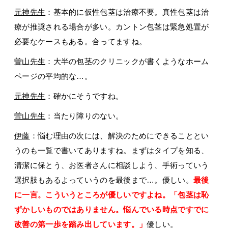
元神先生
：基本的に仮性包茎は治療不要。真性包茎は治
療が推奨される場合が多い。カントン包茎は緊急処置が
必要なケースもある。合ってますね。
曽山先生
：大半の包茎のクリニックが書くようなホーム
ページの平均的な…。
元神先生
：確かにそうですね。
曽山先生
：当たり障りのない。
伊藤
：悩む理由の次には、解決のためにできることとい
うのも一覧で書いてありますね。まずはタイプを知る、
清潔に保とう、お医者さんに相談しよう、手術っていう
選択肢もあるよっていうのを最後まで…。優しい。
最後
に一言。こういうところが優しいですよね。「包茎は恥
ずかしいものではありません。悩んでいる時点ですでに
改善の第一歩を踏み出しています。」
優しい。