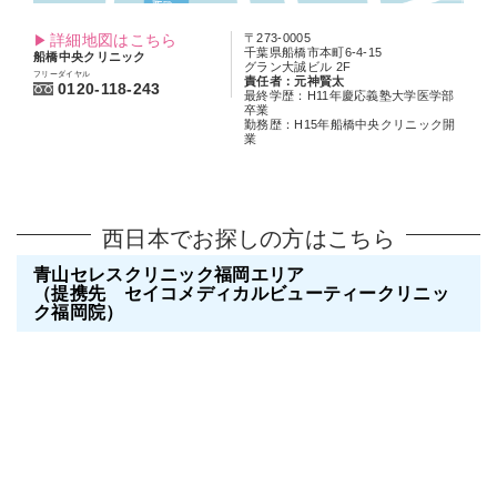
詳細地図はこちら
〒273-0005
千葉県船橋市本町6-4-15
船橋中央クリニック
グラン大誠ビル 2F
フリーダイヤル
責任者：元神賢太
0120-118-243
最終学歴：H11年慶応義塾大学医学部
卒業
勤務歴：H15年船橋中央クリニック開
業
西日本でお探しの方はこちら
青山セレスクリニック福岡エリア
（提携先 セイコメディカルビューティークリニッ
ク福岡院）