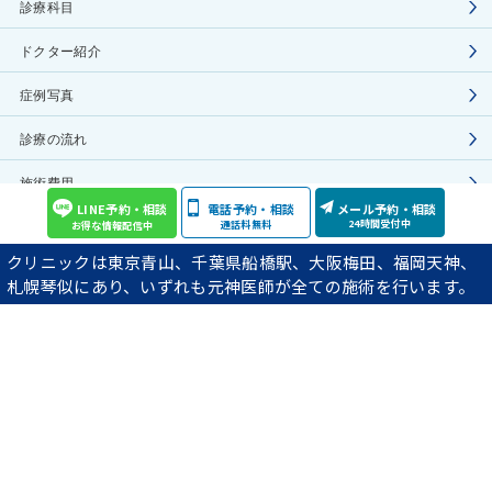
診療科目
ドクター紹介
症例写真
診療の流れ
施術費用
LINE予約・相談
電話予約・相談
メール予約・相談
24時間受付中
通話料無料
お得な情報配信中
院長ブログ
クリニックは東京青山、千葉県船橋駅、大阪梅田、福岡天神、
YouTube動画の紹介
札幌琴似にあり、いずれも元神医師が全ての施術を行います。
アクセス
プライバシーポリシー
COPYRIGHT(C) Aoyama Celes Clinic ALL RIGHTS RESERVED