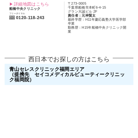
詳細地図はこちら
〒273-0005
千葉県船橋市本町6-4-15
船橋中央クリニック
グラン大誠ビル 2F
フリーダイヤル
責任者：元神賢太
0120-118-243
最終学歴：H11年慶応義塾大学医学部
卒業
勤務歴：H15年船橋中央クリニック開
業
西日本でお探しの方はこちら
青山セレスクリニック福岡エリア
（提携先 セイコメディカルビューティークリニッ
ク福岡院）