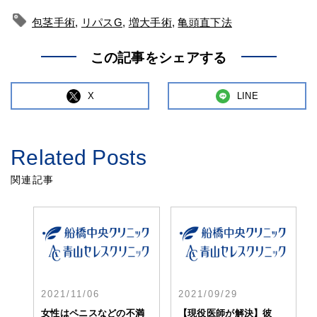
包茎手術
,
リパスG
,
増大手術
,
亀頭直下法
この記事をシェアする
X
LINE
Related Posts
関連記事
2021/11/06
2021/09/29
女性はペニスなどの不満
【現役医師が解決】彼