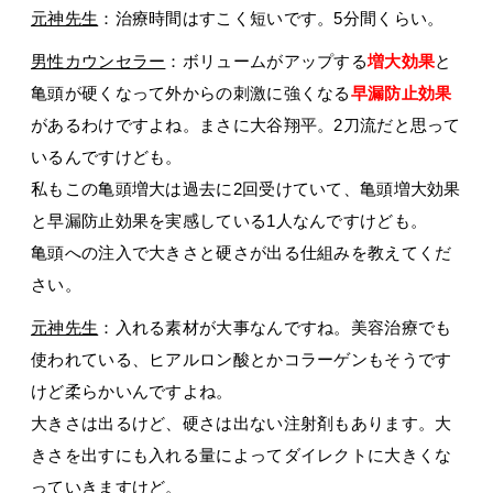
元神先生
：治療時間はすこく短いです。5分間くらい。
男性カウンセラー
：ボリュームがアップする
増大効果
と
亀頭が硬くなって外からの刺激に強くなる
早漏防止効果
があるわけですよね。まさに大谷翔平。2刀流だと思って
いるんですけども。
私もこの亀頭増大は過去に2回受けていて、亀頭増大効果
と早漏防止効果を実感している1人なんですけども。
亀頭への注入で大きさと硬さが出る仕組みを教えてくだ
さい。
元神先生
：入れる素材が大事なんですね。美容治療でも
使われている、ヒアルロン酸とかコラーゲンもそうです
けど柔らかいんですよね。
大きさは出るけど、硬さは出ない注射剤もあります。大
きさを出すにも入れる量によってダイレクトに大きくな
っていきますけど。