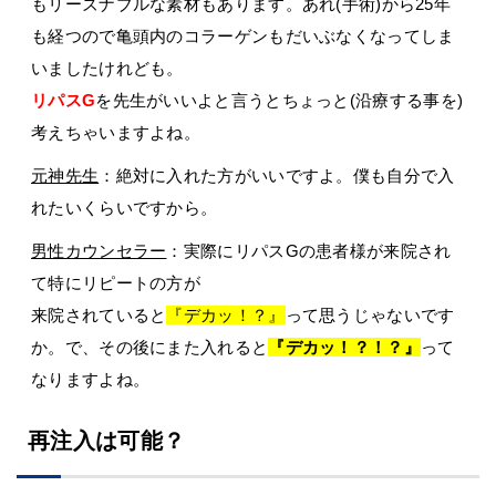
もリーズナブルな素材もあります。あれ(手術)から25年
も経つので亀頭内のコラーゲンもだいぶなくなってしま
いましたけれども。
リパスG
を先生がいいよと言うとちょっと(沿療する事を)
考えちゃいますよね。
元神先生
：絶対に入れた方がいいですよ。僕も自分で入
れたいくらいですから。
男性カウンセラー
：実際にリパスGの患者様が来院され
て特にリピートの方が
来院されていると
『デカッ！？』
って思うじゃないです
か。で、その後にまた入れると
『デカッ！？！？』
って
なりますよね。
再注入は可能？