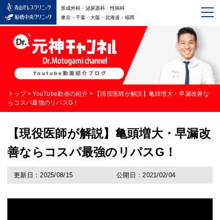
形成外科・泌尿器科・性病科
東京・千葉・大阪・北海道・福岡
トップ
>
YouTube動画の紹介
>
【現役医師が解説】亀頭増大・早漏改善な
らコスパ最強のリパスG！
【現役医師が解説】亀頭増大・早漏改
善ならコスパ最強のリパスG！
更新日：2025/08/15
公開日：2021/02/04