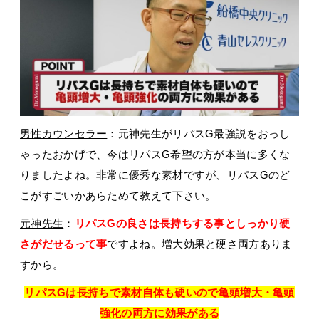
男性カウンセラー
：元神先生がリパスG最強説をおっし
ゃったおかげで、今はリパスG希望の方が本当に多くな
りましたよね。非常に優秀な素材ですが、リパスGのど
こがすごいかあらためて教えて下さい。
元神先生
：
リパスGの良さは長持ちする事としっかり硬
さがだせるって事
ですよね。増大効果と硬さ両方ありま
すから。
リパスGは長持ちで素材自体も硬いので亀頭増大・亀頭
強化の両方に効果がある