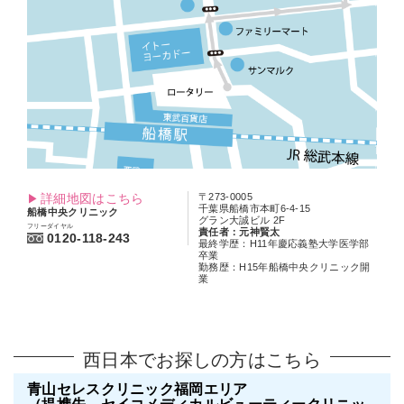
詳細地図はこちら
〒273-0005
千葉県船橋市本町6-4-15
船橋中央クリニック
グラン大誠ビル 2F
フリーダイヤル
責任者：元神賢太
0120-118-243
最終学歴：H11年慶応義塾大学医学部
卒業
勤務歴：H15年船橋中央クリニック開
業
西日本でお探しの方はこちら
青山セレスクリニック福岡エリア