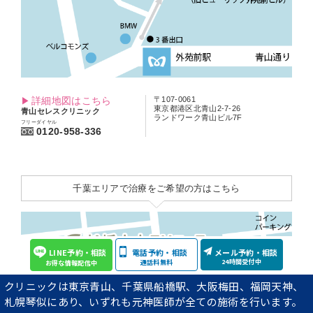
詳細地図はこちら
〒107-0061
東京都港区北青山2-7-26
青山セレスクリニック
ランドワーク青山ビル7F
フリーダイヤル
0120-958-336
千葉エリアで治療をご希望の方はこちら
LINE予約・相談
電話予約・相談
メール予約・相談
24時間受付中
通話料無料
お得な情報配信中
クリニックは東京青山、千葉県船橋駅、大阪梅田、福岡天神、
札幌琴似にあり、いずれも元神医師が全ての施術を行います。