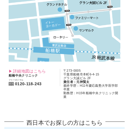
詳細地図はこちら
〒273-0005
千葉県船橋市本町6-4-15
船橋中央クリニック
グラン大誠ビル 2F
フリーダイヤル
責任者：元神賢太
0120-118-243
最終学歴：H11年慶応義塾大学医学部
卒業
勤務歴：H15年船橋中央クリニック開
業
西日本でお探しの方はこちら