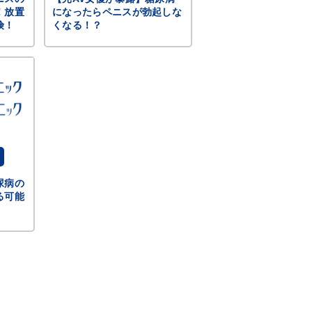
！放置
になったらペニスが勃起しな
険！
くなる！？
尿病の
る可能