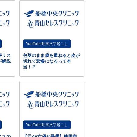
YouTube動画文字起こし
害リス
包茎のまま歳を重ねると皮が
が解説
切れて悲惨になるって本
当！？
YouTube動画文字起こし
ニスの
【元AV女優が暴露】糖尿病