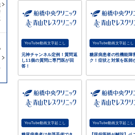
完
術
点
YouTube動画文字起こし
YouTube動画文字起こし
の
元神チャンネル定例！質問返
糖尿病患者の性機能障
し11個の質問に専門医が回
ク！症状と対策を医師
ら
答！
診
YouTube動画文字起こし
YouTube動画文字起こし
糖尿病患者は包茎手術でき
【現役医師が解説】ペ