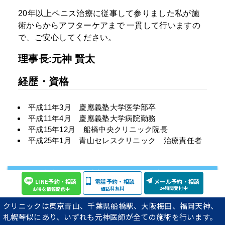
20年以上ペニス治療に従事して参りました私が施
術からからアフターケアまで
一貫して行いますの
で、ご安心してください。
理事長:元神 賢太
経歴・資格
平成11年3月 慶應義塾大学医学部卒
平成11年4月 慶應義塾大学病院勤務
平成15年12月 船橋中央クリニック院長
平成25年1月 青山セレスクリニック 治療責任者
当院では20年以上の経験がある元神医師が
LINE予約・相談
電話予約・相談
メール予約・相談
カウンセリングからアフターケアまで
24時間受付中
通話料無料
お得な情報配信中
一貫してすべての診療を行います。
クリニックは東京青山、千葉県船橋駅、大阪梅田、福岡天神、
当院では元神賢太医師のみが、診療を行っております。
札幌琴似にあり、いずれも元神医師が全ての施術を行います。
経験の浅いアルバイト医師が手術を行うことは絶対にありません。