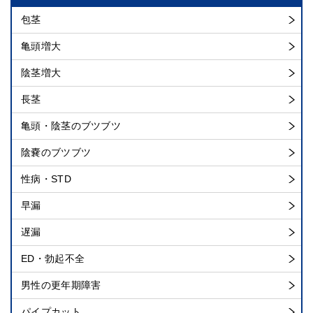
包茎
亀頭増大
陰茎増大
長茎
亀頭・陰茎のブツブツ
陰嚢のブツブツ
性病・STD
早漏
遅漏
ED・勃起不全
男性の更年期障害
パイプカット