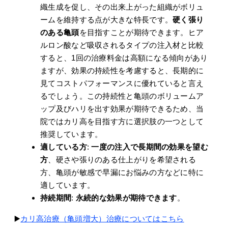
織生成を促し、その出来上がった組織がボリュ
ームを維持する点が大きな特長です。
硬く張り
のある亀頭
を目指すことが期待できます。ヒア
ルロン酸など吸収されるタイプの注入材と比較
すると、1回の治療料金は高額になる傾向があり
ますが、効果の持続性を考慮すると、長期的に
見てコストパフォーマンスに優れていると言え
るでしょう。この持続性と亀頭のボリュームア
ップ及びハリを出す効果が期待できるため、当
院ではカリ高を目指す方に選択肢の一つとして
推奨しています。
適している方
:
一度の注入で長期間の効果を望む
方
、硬さや張りのある仕上がりを希望される
方、亀頭が敏感で早漏にお悩みの方などに特に
適しています。
持続期間
:
永続的な効果が期待できます
。
▶️
カリ高治療（亀頭増大）治療についてはこちら