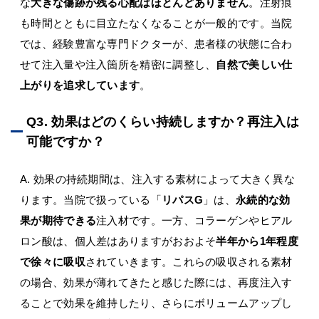
な
大きな傷跡が残る心配はほとんどありません
。注射痕
も時間とともに目立たなくなることが一般的です。当院
では、経験豊富な専門ドクターが、患者様の状態に合わ
せて注入量や注入箇所を精密に調整し、
自然で美しい仕
上がりを追求しています
。
Q3. 効果はどのくらい持続しますか？再注入は
可能ですか？
A. 効果の持続期間は、注入する素材によって大きく異な
ります。当院で扱っている「
リパスG
」は、
永続的な効
果が期待できる
注入材です。一方、コラーゲンやヒアル
ロン酸は、個人差はありますがおおよそ
半年から1年程度
で徐々に吸収
されていきます。これらの吸収される素材
の場合、効果が薄れてきたと感じた際には、再度注入す
ることで効果を維持したり、さらにボリュームアップし