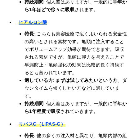
持続期間
: 個人差はありますが、一般的に
半年か
ら1年ほどで徐々に吸収
されます。
ヒアルロン酸
特長
: こちらも美容医療で広く用いられる安全性
の高いとされる素材です。亀頭に注入すること
でボリュームアップ効果が期待できます。吸収
される素材ですが、亀頭に弾力を与えることで
早漏防止・亀頭強化の効果は比較的長く持続す
るとも言われています。
適している方
:
まずは試してみたいという方
、ダ
ウンタイムを短くしたい方などに適していま
す。
持続期間
: 個人差はありますが、一般的に
半年か
ら1年程度で吸収
されていきます。
リパスG（LIPAS-G）
特長
: 他の多くの注入材と異なり、亀頭内部の組