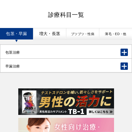
診療科目一覧
包茎・早漏
増大・長茎
ブツブツ・性病
薄毛・ED・他
包茎治療
早漏治療