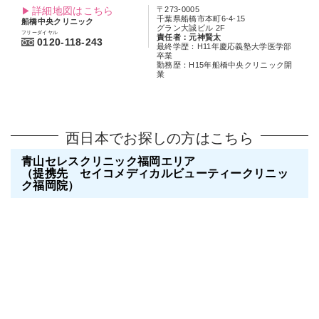
詳細地図はこちら
〒273-0005
千葉県船橋市本町6-4-15
船橋中央クリニック
グラン大誠ビル 2F
フリーダイヤル
責任者：元神賢太
0120-118-243
最終学歴：H11年慶応義塾大学医学部
卒業
勤務歴：H15年船橋中央クリニック開
業
西日本でお探しの方はこちら
青山セレスクリニック福岡エリア
（提携先 セイコメディカルビューティークリニッ
ク福岡院）