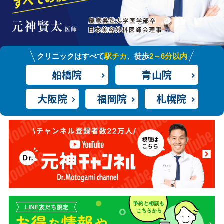
クリニックはすべて
駅チカ
、徒歩
2～6分以内
船橋院
青山院
大阪院
福岡院
札幌院