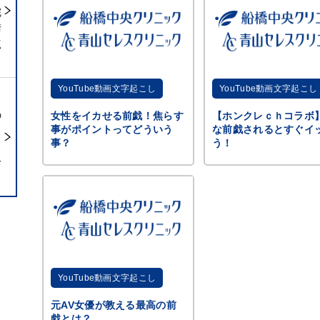
完
術
点
YouTube動画文字起こし
YouTube動画文字起こし
の
女性をイカせる前戯！焦らす
【ホンクレｃｈコラボ
事がポイントってどういう
な前戯されるとすぐイ
事？
う！
ら
診
YouTube動画文字起こし
元AV女優が教える最高の前
戯とは？