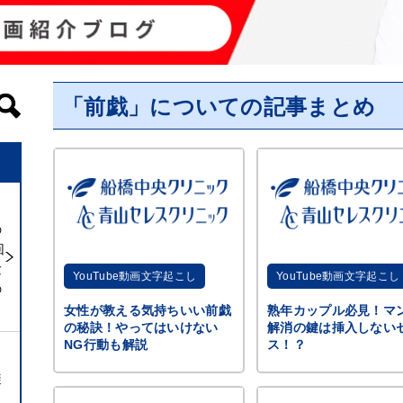
「前戯」についての記事まとめ
の
回
験
YouTube動画文字起こし
YouTube動画文字起こし
の
女性が教える気持ちいい前戯
熟年カップル必見！マ
の秘訣！やってはいけない
解消の鍵は挿入しない
NG行動も解説
ス！？
避
ト