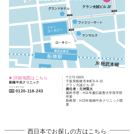
詳細地図はこちら
〒273-0005
千葉県船橋市本町6-4-15
船橋中央クリニック
グラン大誠ビル 2F
フリーダイヤル
責任者：元神賢太
0120-118-243
最終学歴：H11年慶応義塾大学医学部
卒業
勤務歴：H15年船橋中央クリニック開
業
西日本でお探しの方はこちら