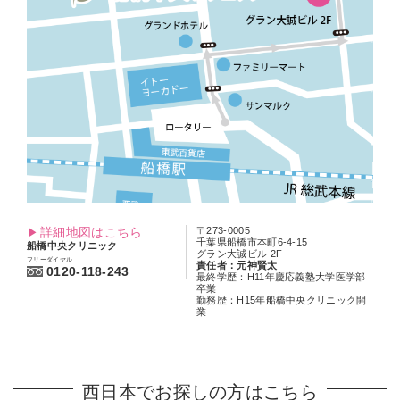
詳細地図はこちら
〒273-0005
千葉県船橋市本町6-4-15
船橋中央クリニック
グラン大誠ビル 2F
フリーダイヤル
責任者：元神賢太
0120-118-243
最終学歴：H11年慶応義塾大学医学部
卒業
勤務歴：H15年船橋中央クリニック開
業
西日本でお探しの方はこちら