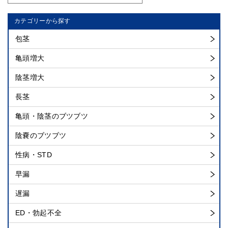
カテゴリーから探す
包茎
亀頭増大
陰茎増大
長茎
亀頭・陰茎のブツブツ
陰嚢のブツブツ
性病・STD
早漏
遅漏
ED・勃起不全