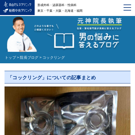
形成外科・泌尿器科・性病科
東京・千葉・大阪・北海道・福岡
トップ
>
院長ブログ
>
コックリング
「コックリング」についての記事まとめ