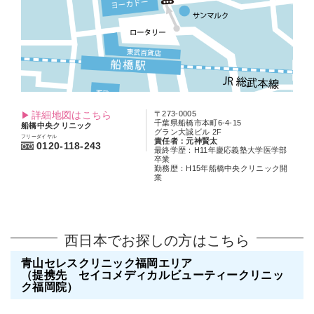
詳細地図はこちら
〒273-0005
千葉県船橋市本町6-4-15
船橋中央クリニック
グラン大誠ビル 2F
フリーダイヤル
責任者：元神賢太
0120-118-243
最終学歴：H11年慶応義塾大学医学部
卒業
勤務歴：H15年船橋中央クリニック開
業
西日本でお探しの方はこちら
青山セレスクリニック福岡エリア
（提携先 セイコメディカルビューティークリニッ
ク福岡院）