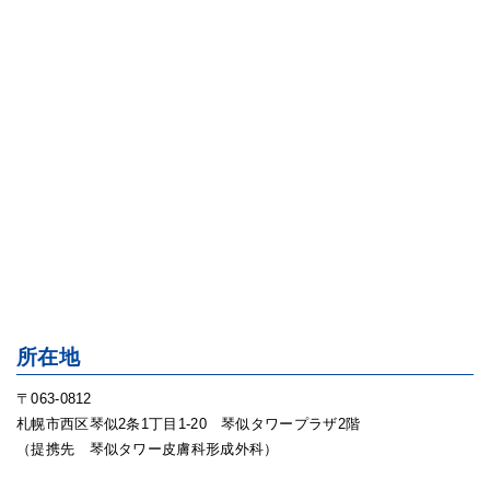
所在地
〒063-0812
札幌市西区琴似2条1丁目1-20 琴似タワープラザ2階
（提携先 琴似タワー皮膚科形成外科）