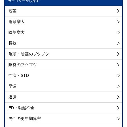
カテゴリーから探す
包茎
亀頭増大
陰茎増大
長茎
亀頭・陰茎のブツブツ
陰嚢のブツブツ
性病・STD
早漏
遅漏
ED・勃起不全
男性の更年期障害