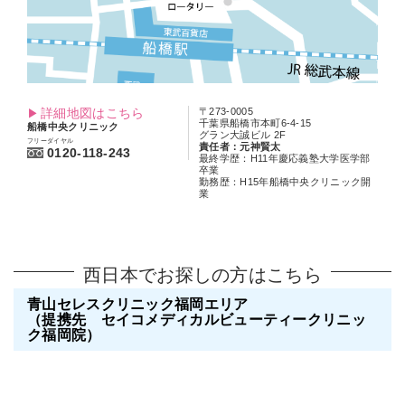
詳細地図はこちら
〒273-0005
千葉県船橋市本町6-4-15
船橋中央クリニック
グラン大誠ビル 2F
フリーダイヤル
責任者：元神賢太
0120-118-243
最終学歴：H11年慶応義塾大学医学部
卒業
勤務歴：H15年船橋中央クリニック開
業
西日本でお探しの方はこちら
青山セレスクリニック福岡エリア
（提携先 セイコメディカルビューティークリニッ
ク福岡院）