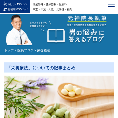
形成外科・泌尿器科・性病科
東京・千葉・大阪・北海道・福岡
トップ
>
院長ブログ
>
栄養療法
「栄養療法」についての記事まとめ