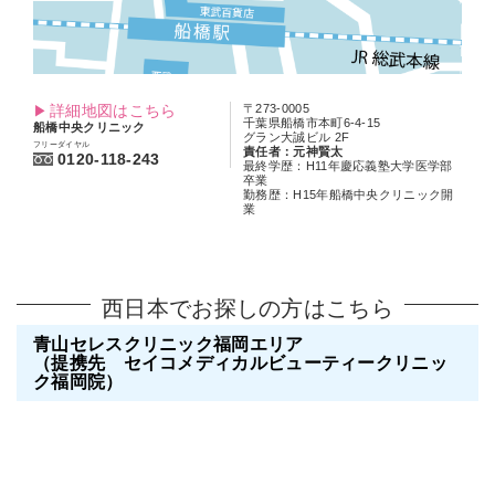
詳細地図はこちら
〒273-0005
千葉県船橋市本町6-4-15
船橋中央クリニック
グラン大誠ビル 2F
フリーダイヤル
責任者：元神賢太
0120-118-243
最終学歴：H11年慶応義塾大学医学部
卒業
勤務歴：H15年船橋中央クリニック開
業
西日本でお探しの方はこちら
青山セレスクリニック福岡エリア
（提携先 セイコメディカルビューティークリニッ
ク福岡院）