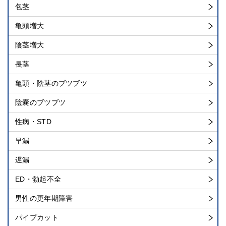
包茎
亀頭増大
陰茎増大
長茎
亀頭・陰茎のブツブツ
陰嚢のブツブツ
性病・STD
早漏
遅漏
ED・勃起不全
男性の更年期障害
パイプカット