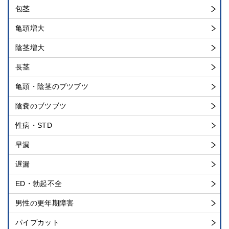
包茎
亀頭増大
陰茎増大
長茎
亀頭・陰茎のブツブツ
陰嚢のブツブツ
性病・STD
早漏
遅漏
ED・勃起不全
男性の更年期障害
パイプカット