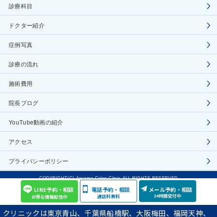
診療科目
ドクター紹介
症例写真
診療の流れ
施術費用
院長ブログ
YouTube動画の紹介
アクセス
プライバシーポリシー
COPYRIGHT(C) Aoyama Celes Clinic ALL RIGHTS RESERVED
LINE予約・相談
電話予約・相談
メール予約・相談
24時間受付中
通話料無料
お得な情報配信中
クリニックは東京青山、千葉県船橋駅、大阪梅田、福岡天神、