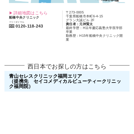
詳細地図はこちら
〒273-0005
千葉県船橋市本町6-4-15
船橋中央クリニック
グラン大誠ビル 2F
フリーダイヤル
責任者：元神賢太
0120-118-243
最終学歴：H11年慶応義塾大学医学部
卒業
勤務歴：H15年船橋中央クリニック開
業
西日本でお探しの方はこちら
青山セレスクリニック福岡エリア
（提携先 セイコメディカルビューティークリニッ
ク福岡院）