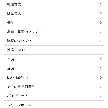
亀頭増大
陰茎増大
長茎
亀頭・陰茎のブツブツ
陰嚢のブツブツ
性病・STD
早漏
遅漏
ED・勃起不全
男性の更年期障害
パイプカット
シリコンボール