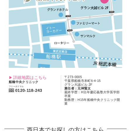
詳細地図はこちら
〒273-0005
千葉県船橋市本町6-4-15
船橋中央クリニック
グラン大誠ビル 2F
フリーダイヤル
責任者：元神賢太
0120-118-243
最終学歴：H11年慶応義塾大学医学部
卒業
勤務歴：H15年船橋中央クリニック開
業
西日本でお探しの方はこちら