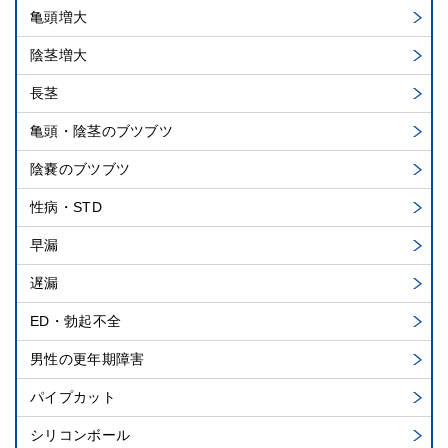
亀頭増大
陰茎増大
長茎
亀頭・陰茎のブツブツ
陰嚢のブツブツ
性病・STD
早漏
遅漏
ED・勃起不全
男性の更年期障害
パイプカット
シリコンボール