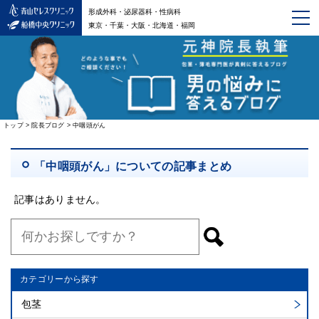
形成外科・泌尿器科・性病科
東京・千葉・大阪・北海道・福岡
トップ
>
院長ブログ
>
中咽頭がん
「中咽頭がん」についての記事まとめ
記事はありません。
カテゴリーから探す
包茎