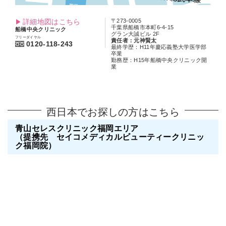
詳細地図はこちら
〒273-0005
千葉県船橋市本町6-4-15
船橋中央クリニック
グラン大誠ビル 2F
フリーダイヤル
責任者：元神賢太
0120-118-243
最終学歴：H11年慶応義塾大学医学部
卒業
勤務歴：H15年船橋中央クリニック開
業
西日本でお探しの方はこちら
青山セレスクリニック福岡エリア
（提携先 セイコメディカルビューティークリニッ
ク福岡院）