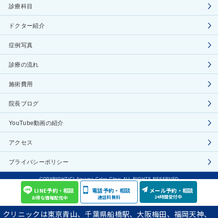
診療科目
ドクター紹介
症例写真
診療の流れ
施術費用
院長ブログ
YouTube動画の紹介
アクセス
プライバシーポリシー
COPYRIGHT(C) Aoyama Celes Clinic ALL RIGHTS RESERVED
LINE予約・相談
電話予約・相談
メール予約・相談
24時間受付中
通話料無料
お得な情報配信中
クリニックは東京青山、千葉県船橋駅、大阪梅田、福岡天神、