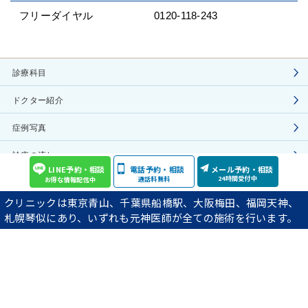
フリーダイヤル
0120-118-243
診療科目
ドクター紹介
症例写真
診療の流れ
LINE予約・相談
電話予約・相談
メール予約・相談
24時間受付中
通話料無料
お得な情報配信中
施術費用
クリニックは東京青山、千葉県船橋駅、大阪梅田、福岡天神、
院長ブログ
札幌琴似にあり、いずれも元神医師が全ての施術を行います。
YouTube動画の紹介
アクセス
プライバシーポリシー