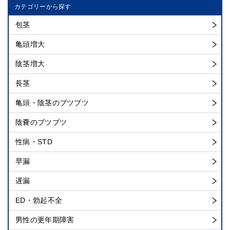
カテゴリーから探す
包茎
亀頭増大
陰茎増大
長茎
亀頭・陰茎のブツブツ
陰嚢のブツブツ
性病・STD
早漏
遅漏
ED・勃起不全
男性の更年期障害