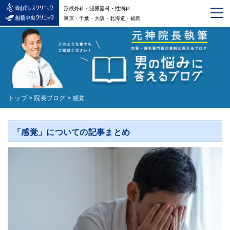
形成外科・泌尿器科・性病科
東京・千葉・大阪・北海道・福岡
トップ
>
院長ブログ
>
感覚
「感覚」についての記事まとめ