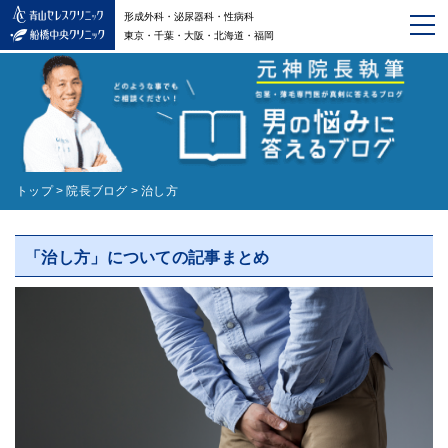
形成外科・泌尿器科・性病科
東京・千葉・大阪・北海道・福岡
トップ
>
院長ブログ
>
治し方
「治し方」についての記事まとめ