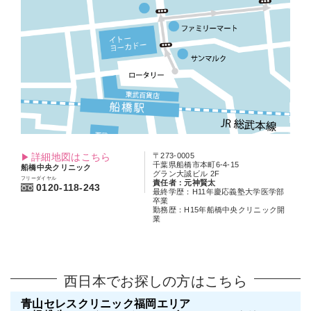
詳細地図はこちら
〒273-0005
千葉県船橋市本町6-4-15
船橋中央クリニック
グラン大誠ビル 2F
フリーダイヤル
責任者：元神賢太
0120-118-243
最終学歴：H11年慶応義塾大学医学部
卒業
勤務歴：H15年船橋中央クリニック開
業
西日本でお探しの方はこちら
青山セレスクリニック福岡エリア