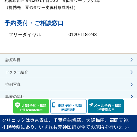
札幌市西区琴似2条1丁目1-20 琴似タワープラザ2階
（提携先 琴似タワー皮膚科形成外科）
予約受付・ご相談窓口
フリーダイヤル
0120-118-243
診療科目
ドクター紹介
症例写真
診療の流れ
LINE予約・相談
電話予約・相談
メール予約・相談
施術費用
24時間受付中
通話料無料
お得な情報配信中
クリニックは東京青山、千葉県船橋駅、大阪梅田、福岡天神、
院長ブログ
札幌琴似にあり、いずれも元神医師が全ての施術を行います。
YouTube動画の紹介