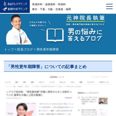
形成外科・泌尿器科・性病科
東京・千葉・大阪・北海道・福岡
トップ
>
院長ブログ
>
男性更年期障害
「男性更年期障害」についての記事まとめ