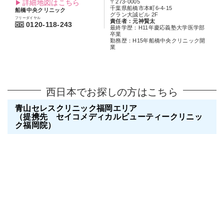
詳細地図はこちら
〒273-0005
千葉県船橋市本町6-4-15
船橋中央クリニック
グラン大誠ビル 2F
フリーダイヤル
責任者：元神賢太
0120-118-243
最終学歴：H11年慶応義塾大学医学部
卒業
勤務歴：H15年船橋中央クリニック開
業
西日本でお探しの方はこちら
青山セレスクリニック福岡エリア
（提携先 セイコメディカルビューティークリニッ
ク福岡院）