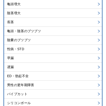
亀頭増大
陰茎増大
長茎
亀頭・陰茎のブツブツ
陰嚢のブツブツ
性病・STD
早漏
遅漏
ED・勃起不全
男性の更年期障害
パイプカット
シリコンボール