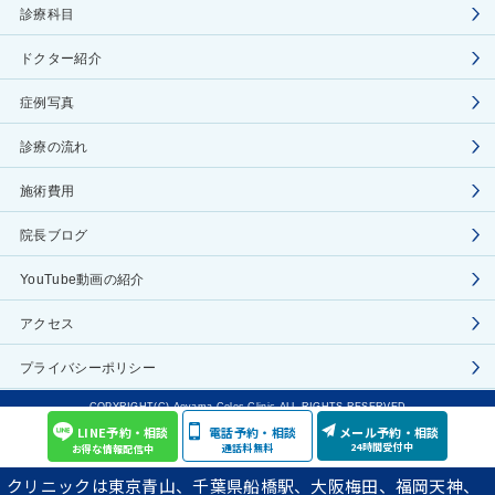
診療科目
ドクター紹介
症例写真
診療の流れ
施術費用
院長ブログ
YouTube動画の紹介
アクセス
プライバシーポリシー
COPYRIGHT(C) Aoyama Celes Clinic ALL RIGHTS RESERVED
LINE予約・相談
電話予約・相談
メール予約・相談
24時間受付中
通話料無料
お得な情報配信中
クリニックは東京青山、千葉県船橋駅、大阪梅田、福岡天神、