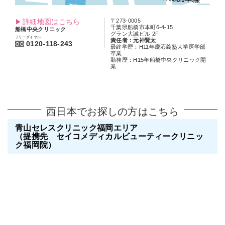
詳細地図はこちら
〒273-0005
千葉県船橋市本町6-4-15
船橋中央クリニック
グラン大誠ビル 2F
フリーダイヤル
責任者：元神賢太
0120-118-243
最終学歴：H11年慶応義塾大学医学部
卒業
勤務歴：H15年船橋中央クリニック開
業
西日本でお探しの方はこちら
青山セレスクリニック福岡エリア
（提携先 セイコメディカルビューティークリニッ
ク福岡院）