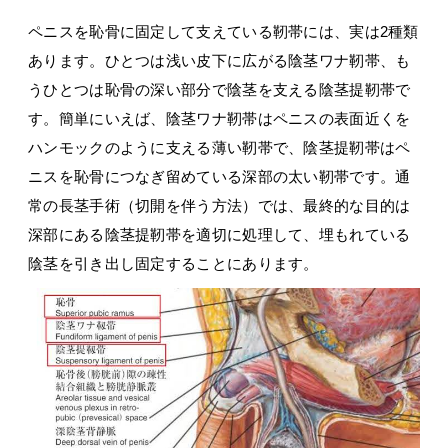
ペニスを恥骨に固定して支えている靭帯には、実は2種類
あります。ひとつは浅い皮下に広がる陰茎ワナ靭帯、も
うひとつは恥骨の深い部分で陰茎を支える陰茎提靭帯で
す。簡単にいえば、陰茎ワナ靭帯はペニスの表面近くを
ハンモックのように支える薄い靭帯で、陰茎提靭帯はペ
ニスを恥骨につなぎ留めている深部の太い靭帯です。通
常の長茎手術（切開を伴う方法）では、最終的な目的は
深部にある陰茎提靭帯を適切に処理して、埋もれている
陰茎を引き出し固定することにあります。