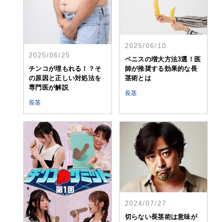
2025/06/10
2025/06/25
ペニスの増大方法3選！医
チンコが埋もれる！？そ
師が推奨する効果的な長
の原因と正しい対処法を
茎術とは
専門医が解説
長茎
長茎
2024/07/27
切らない長茎術は意味が