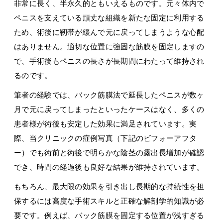
非常に長く、半永久的ともいえるものです。元々体内で
ペニスを支えている頑丈な組織を新たな固定に利用する
ため、術後に靭帯が緩んで元に戻ってしまうような心配
はありません。適切な位置に強固な筋膜を固定しますの
で、手術後もペニスの長さが長期間にわたって維持され
るのです。
筆者の経験では、バック筋膜法で延長したペニスが数ヶ
月で元に戻ってしまったといったケースはなく、多くの
患者様が術後も安定した効果に満足されています。実
際、当クリニックの症例写真（下記のビフォーアフタ
ー）でも術前と術後で明らかな陰茎の露出長増加が確認
でき、時間の経過後も良好な結果が維持されています。
もちろん、最大限の効果を引き出し長期的な持続性を担
保するには高度な手術スキルと正確な解剖学的知識が必
要です。例えば、バック筋膜を固定する位置が浅すぎる