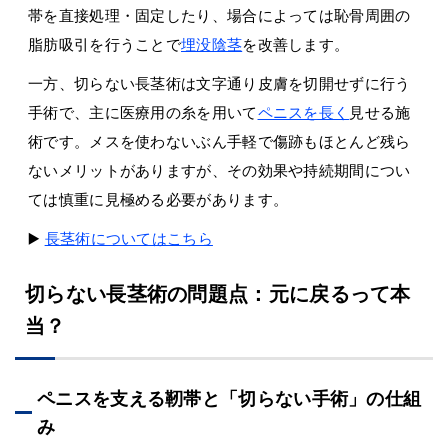
帯を直接処理・固定したり、場合によっては恥骨周囲の
脂肪吸引を行うことで
埋没陰茎
を改善します。
一方、切らない長茎術は文字通り皮膚を切開せずに行う
手術で、主に医療用の糸を用いて
ペニスを長く
見せる施
術です。メスを使わないぶん手軽で傷跡もほとんど残ら
ないメリットがありますが、その効果や持続期間につい
ては慎重に見極める必要があります。
▶️
長茎術についてはこちら
切らない長茎術の問題点：元に戻るって本
当？
ペニスを支える靭帯と「切らない手術」の仕組
み