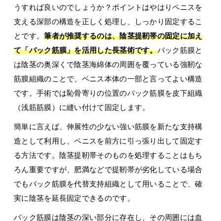
うすれば良いのでしょうか？ポイントはやはりペニスを
支える深部の構造を正しく処理し、しっかり固定するこ
とです。
筆者が推奨するのは、陰茎提靭帯の固定に加え
て「バック筋膜」を活用した長茎術です。
バック筋膜と
は陰茎の奥深くで陰茎海綿体の周囲を覆っている強靭な
筋膜組織のことで、ペニス本体の一部と言ってよい構造
です。手術では恥骨寄りの位置のバック筋膜を皮下組織
（浅筋筋膜）に縫い付けて固定します。
簡単に言えば、伸展性の少ない強い筋膜を新たな支持構
造として利用し、ペニスを前方に引っ張り出して固定す
る方法です。陰茎提靭帯そのものを処理することはもち
ろん重要ですが、肥満などで提靭帯が劣化している場合
でもバック筋膜を代替支持組織として用いることで、確
実に陰茎を延長固定できるのです。
バック筋膜は陰茎の深い部分に存在し、その周囲には血