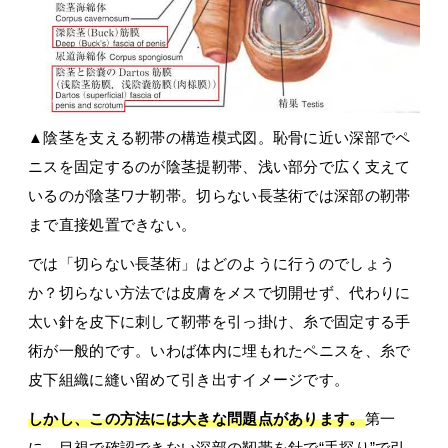
▲陰茎を支える靭帯の構造模式図。恥骨に近い深部でペ
ニスを固定するのが陰茎提靭帯、浅い部分で広く支えて
いるのが陰茎ワナ靭帯。切らない長茎術では深部の靭帯
まで直接処置できない。
では「切らない長茎術」はどのように行うのでしょう
か？切らない方法では皮膚をメスで切開せず、代わりに
太い針を皮下に刺して靭帯を引っ掛け、糸で固定する手
術が一般的です。いわば体内に埋もれたペニスを、糸で
皮下組織に縫い留めて引き出すイメージです。
しかし、この方法には大きな問題点があります。
第一
に、目視で確認できない深部の靭帯を針で“手探り”で引