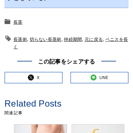
長茎
長茎術
,
切らない長茎術
,
持続期間
,
元に戻る
,
ペニスを長
く
この記事をシェアする
X
LINE
Related Posts
関連記事