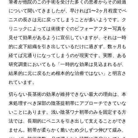
筆者が他院のこの手術を受けた多くの患者からその経過
について聞いてきましたが、早ければ1〜2ヶ月程度でペ
ニスの長さは元に戻ってしまうことが多いようです。ク
リニックによっては術後すぐのビフォーアフター写真を
見せて効果があるように宣伝していますが、それは一時
的に皮下組織を引き出しているだけに過ぎず、数ヶ月も
経てば元通りになってしまうのが現実です。実際、ある
研究調査においてもも「一時的な効果は見込まれるが、
結果的に元に戻るため根本的な治療ではない」と明言さ
れています。
切らない長茎術の効果が維持できない最大の理由は、本
来処理すべき深部の陰茎提靭帯にアプローチできていな
いことにあります。浅い陰茎ワナ靭帯のみを固定する方
法では、長期的にペニスを引き出して支えることができ
ません。靭帯が柔らかく脆いため少しずつ伸びて緩み、