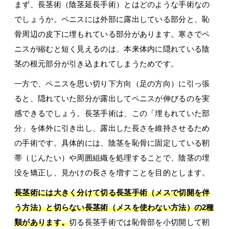
まず、長茎術（陰茎延長手術）とはどのような手術なの
でしょうか。ペニスには外部に露出している部分と、恥
骨周辺の皮下に埋もれている部分があります。寒さでペ
ニスが縮むと短く見えるのは、本来体内に隠れている陰
茎の根元部分が引き込まれてしまうためです。
一方で、ペニスを思い切り下方向（足の方向）に引っ張
ると、隠れていた部分が露出してペニスが伸びるのを実
感できるでしょう。長茎手術は、この「埋もれていた部
分」を体外に引き出し、露出した長さを維持させるため
の手術です。具体的には、陰茎を恥骨に固定している靭
帯（じんたい）や周囲組織を処理することで、陰茎の埋
没を矯正し、見かけの長さを増すことを目的とします。
長茎術には大きく分けて切る長茎手術（メスで切開を伴
う方法）と切らない長茎術（メスを使わない方法）の2種
類があります。
切る長茎手術では恥骨部を小切開して靭